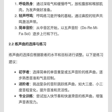
呼吸热身
：通过深吸气和缓慢呼气，放松腹部和喉部肌
肉，为发声做好准备。
轻声哼鸣
：哼鸣练习是开嗓的基础，通过鼻腔的轻声共
鸣激活声带。
简单音阶
：从中音区开始，以五声音阶（Do-Re-Mi-
Fa-Sol）逐步上行和下行。
2.2 练声曲的选择与练习
练声曲的选择应根据歌者的水平和目标进行调整。以下是练习
建议：
初学者
：选择简单的单音重复或五声音阶的练声曲，逐
步熟悉音准和气息控制。
进阶者
：挑战复杂的音阶跳跃练声曲，如大三度、小三
度音程变化，提升音准和灵活性。
专业训练
：尝试加入快节奏和快速滑音的练声曲，增强
声音表现力。