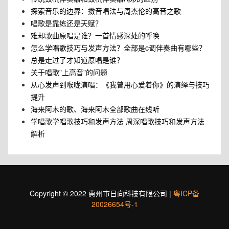
探索音乐的边界：擞音唱法与周杰伦的高音之歌
唱歌是靠练还是天赋？
难却歌曲原唱是谁？一首情感深处的呼唤
怎么学唱歌技巧与发声方法？全部是c调伴奏曲有哪些？
总是走过了才知道原唱是谁？
关于唱歌"上高音"的问题
从心发声到喉咙演唱：《我曾用心爱着你》的演绎与技巧
提升
海来阿木的歌、海来阿木全部歌曲在线听
学唱歌学唱歌技巧和发声方法 周深唱歌技巧和发声方法
解析
Copyright © 2022 惠州市日向科技有限公司 |
粤ICP备
20026654号-1