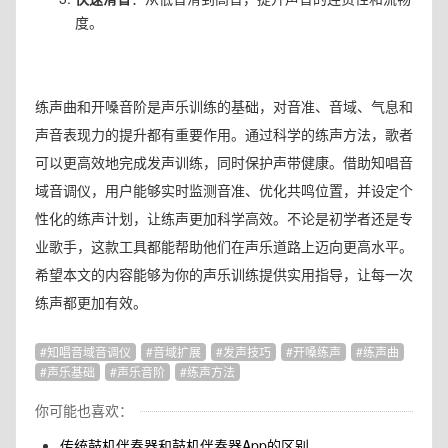
度。
练声曲和开嗓音阶是声乐训练的基础，对音准、音域、气息和
声音表现力的提升都有重要作用。通过科学的练声方法，歌者
可以更高效地完成发声训练，同时保护声带健康。借助知唱音
域音调仪，用户能够实时监测音准、优化共鸣位置，并设定个
性化的练声计划，让练声更加科学高效。不论是初学者还是专
业歌手，这款工具都能帮助他们在声乐道路上迈向更高水平。
希望本文的内容能够为你的声乐训练提供实用指导，让每一次
练声都更加有效。
知唱音域音调仪
音域扩展
发声技巧
开嗓练声
练声曲
声乐基础
声乐音阶
练声方法
你可能也喜欢：
传统鼓机伴奏器和鼓机伴奏器App的区别