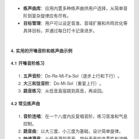
练声曲库
：应用内置多种练声曲供用户选择，从简单音
阶到复杂旋律应有尽有。
目标管理
：用户可以设定音准、音域扩展和共鸣优化等
具体目标，并通过每日打卡记录进步。
4. 实用的开嗓音阶和练声曲示例
4.1 开嗓音阶练习
五声音阶
：Do-Re-Mi-Fa-Sol（逐步上行和下行）。
大三和弦音阶
：Do-Mi-Sol（重复上行）。
跳音练习
：从低音直接跳到高音，再返回。
4.2 常见练声曲
音阶连唱
：在一个八度内反复唱音阶，练习音准和气息
控制。
跳音曲
：以大三度、小三度为基础，设计简单旋律。
快速滑音
：从低音滑到高音，提升声音的连贯性和流畅