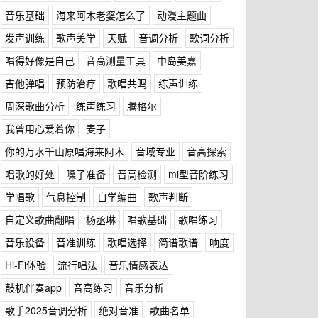
音乐基础
海来阿木老婆怎么了
动漫主题曲
发声训练
歌声美学
天赋
音调分析
歌词分析
唱得好像是自己
音高测量工具
中岛美嘉
吉他弹唱
预防治疗
歌唱共鸣
练声训练
周深歌曲分析
练声练习
腾格尔
我曾用心爱着你
麦子
你的万水千山原唱海来阿木
音域专业
音高探索
唱歌的好处
嗓子准备
音高检测
mi型音阶练习
学唱歌
气息控制
自学编曲
歌声判断
自定义歌曲翻唱
杨丞琳
唱歌基础
歌唱练习
音乐设备
音准训练
歌唱选择
简谱歌谱
响度
Hi-Fi体验
流行唱法
音乐情感表达
鼓机伴奏app
音高练习
音乐分析
歌手2025音调分析
绝对音准
歌曲名单