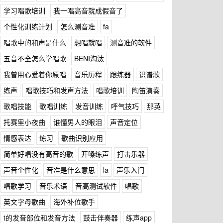
学习唱歌培训
我一唱高音就成假音了
个性化训练计划
怎么测音准
fa
唱歌中的和声是什么
想唱就唱
测音准的软件
五音不全怎么学唱歌
BENI淘汰
我曾用心爱着你原唱
音乐历程
跟练器
识谱歌
练声
唱歌技巧和发声方法
唱歌培训
陶笛演奏
歌唱技能
歌唱训练
发音训练
呼气技巧
那英
托赛里小夜曲
谁懂男人的眼泪
声音定位
情感表达
练习
歌曲识别应用
简单好唱没有高音的歌
开嗓练声
打击乐器
声音个性化
音准是什么意思
la
声乐入门
唱歌学习
音乐术语
音高测试软件
唱歌
英文字母歌曲
海外补位歌手
t的发音部位和发音方法
鼓击伴奏器
练声app