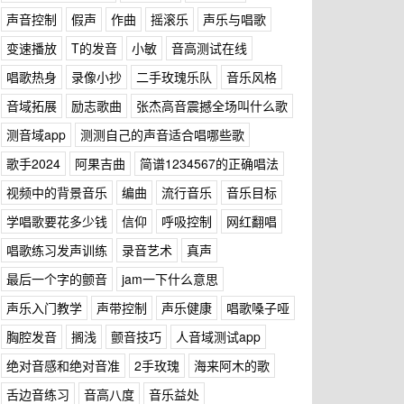
声音控制
假声
作曲
摇滚乐
声乐与唱歌
变速播放
T的发音
小敏
音高测试在线
唱歌热身
录像小抄
二手玫瑰乐队
音乐风格
音域拓展
励志歌曲
张杰高音震撼全场叫什么歌
测音域app
测测自己的声音适合唱哪些歌
歌手2024
阿果吉曲
简谱1234567的正确唱法
视频中的背景音乐
编曲
流行音乐
音乐目标
学唱歌要花多少钱
信仰
呼吸控制
网红翻唱
唱歌练习发声训练
录音艺术
真声
最后一个字的颤音
jam一下什么意思
声乐入门教学
声带控制
声乐健康
唱歌嗓子哑
胸腔发音
搁浅
颤音技巧
人音域测试app
绝对音感和绝对音准
2手玫瑰
海来阿木的歌
舌边音练习
音高八度
音乐益处