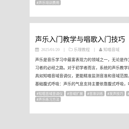
声乐培训费用
声乐入门教学与唱歌入门技巧
|
|
2025/01/20
乐理教程
知唱音域
声乐是音乐学习中最富表现力的领域之一，无论是作
习者的必经之路。对于初学者而言，系统的声乐教学
具如知唱音域音调仪，更能精准监测音准和音域范围，使
基础腹式呼吸：声乐的气息支持主要依靠腹式呼吸，吸
知唱音域音调仪
音域扩展
音准训练
发声技巧
声乐练习方法