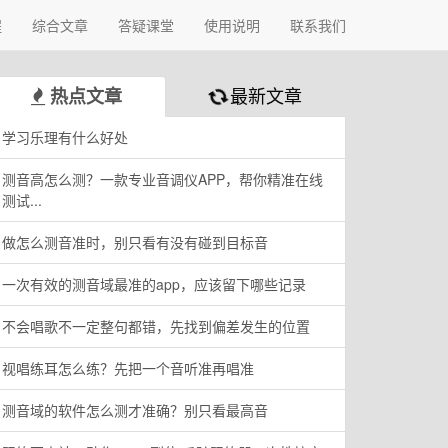
程
综合文章
答疑课堂
使用说明
联系我们
最新文章
热点文章
学习乐理有什么好处
测音高怎么测？一款专业音调仪APP，帮你精准在线
测试...
做怎么测音准时，别只看有没有碰到目标音
一次有效的测音域最准的app，应该留下哪些记录
不会唱歌不一定整句都错，先找到偏差发生的位置
视唱练耳怎么练？先把一个音听准再唱准
测音域的软件怎么测才准确？别只看最高音