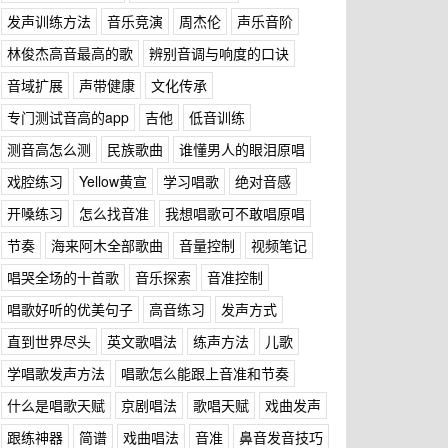
发声训练方法
音乐竞演
周杰伦
声乐音阶
林俊杰高音最高的歌
辨别音调与响度的口诀
音域扩展
声带健康
文化传承
专门测试音高的app
吉他
低音训练
测音高怎么测
民族歌曲
谁懂男人的眼泪原唱
戏腔练习
Yellow黄宣
学习唱歌
绝对音感
开嗓练习
怎么找音准
我想唱歌可不敢唱原唱
节奏
海来阿木全部歌曲
音量控制
视频笔记
唱哭全场的十首歌
音乐探索
音准控制
唱歌好听的优美句子
高音练习
发声方式
直到世界尽头
英文歌唱法
练声方法
儿歌
学唱歌发声方法
唱歌怎么能跟上音准和节奏
什么是唱歌天赋
京剧唱法
歌唱天赋
戏曲发声
跟练神器
简谱
戏曲唱法
音准
鼻音发音技巧