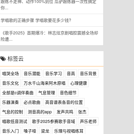
跟练不走神、动作100%到位 瓜驴跟练器一次性搞定
你...
学唱歌的正确步骤 学唱歌要花多少钱?
《歌手2025》首期爆冷：林志炫京剧唱腔震撼全场却
险遭...
标签云
唱哭全场
音乐潜能
音乐学习
音高
音乐背景
音乐文化
万水千山海来阿木原唱
心理健康
全部是c调伴奏曲
气息管理
音色细节
乐器演奏
必点歌曲
高音谱表各音的位置
气息的控制
测音高的app
发声共鸣
张杰
唱歌低音测试
歌手2025参赛歌手音域
声乐老师
音乐入门
嗓子哑
梁龙
乐理与视唱练耳