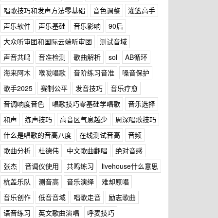
唱歌技巧和发声方法零基础
音色调整
灌篮高手
声乐软件
声乐基础
音乐影响
90后
大众听审团和国际云端听审团
测试音域
声音共鸣
音准检测
歌曲解析
sol
AB循环
海来阿木
喉咙唱歌
音阶练习音准
嗓音保护
歌手2025
赛制公平
发音技巧
音乐疗愈
音调响度音色
唱歌技巧零基础学唱歌
音乐选择
和声
练声技巧
高音区气息越少
周深唱歌技巧
什么是唱歌的音高八度
在线测试音高
音频
歌曲分析
杜德伟
中文歌曲翻唱
绝对音感
张杰
音调仪使用
共鸣练习
livehouse什么意思
杭盖乐队
测音高
音乐演绎
难却原唱
音乐创作
低音音域
唱歌走音
励志歌曲
语音练习
英文歌曲演唱
呼麦技巧