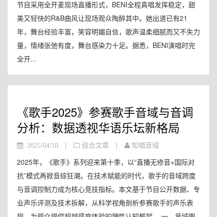
节目采用全开麦现场直播形式，BENI全程真唱发挥稳定，甜
美又轻快的R&B曲风让现场观众陶醉其中。她出道已有21
年，舞台经验丰富，笑容明媚自信，歌声温柔细腻而又不失力
量，情绪张弛有度，舞台感染力十足。据悉，BENI演唱时完
全开...
《歌手2025》参赛歌手音域与音调
分析：数据透视华语乐坛新格局
|
|
2025/04/10
综合文章
知唱音域
2025年，《歌手》系列迎来第十季，以“直播无修音+国际对
抗”模式再掀音综狂潮。在技术赋能的时代，歌手的音域跨度
与音调控制力成为核心竞技指标。本文基于节目公开数据、专
业声乐评测及技术拆解，从科学视角剖析参赛歌手的声乐表
现，为观众提供超越感官体验的理性认知框架。 一、音域图