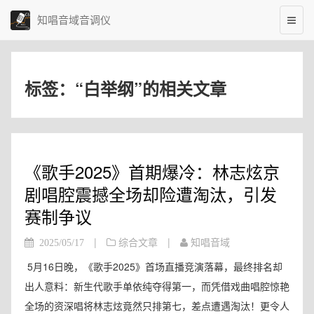
知唱音域音调仪
标签：“白举纲”的相关文章
《歌手2025》首期爆冷：林志炫京
剧唱腔震撼全场却险遭淘汰，引发
赛制争议
|
|
2025/05/17
综合文章
知唱音域
5月16日晚，《歌手2025》首场直播竞演落幕，最终排名却
出人意料：新生代歌手单依纯夺得第一，而凭借戏曲唱腔惊艳
全场的资深唱将林志炫竟然只排第七，差点遭遇淘汰！更令人