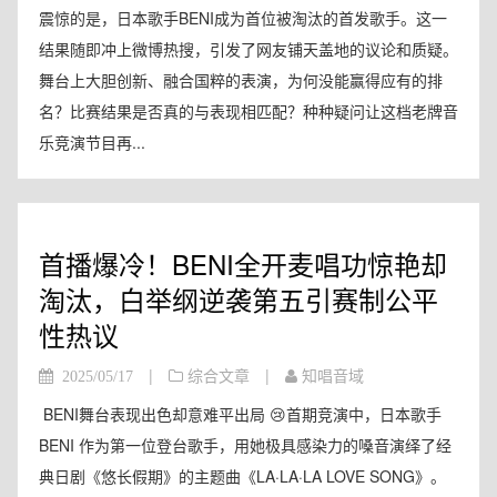
震惊的是，日本歌手BENI成为首位被淘汰的首发歌手。这一
结果随即冲上微博热搜，引发了网友铺天盖地的议论和质疑。
舞台上大胆创新、融合国粹的表演，为何没能赢得应有的排
名？比赛结果是否真的与表现相匹配？种种疑问让这档老牌音
乐竞演节目再...
首播爆冷！BENI全开麦唱功惊艳却
淘汰，白举纲逆袭第五引赛制公平
性热议
|
|
2025/05/17
综合文章
知唱音域
BENI舞台表现出色却意难平出局 😢首期竞演中，日本歌手
BENI 作为第一位登台歌手，用她极具感染力的嗓音演绎了经
典日剧《悠长假期》的主题曲《LA·LA·LA LOVE SONG》。