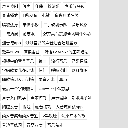
声音控制
假声
作曲
摇滚乐
声乐与唱歌
变速播放
T的发音
小敏
音高测试在线
唱歌热身
录像小抄
二手玫瑰乐队
音乐风格
音域拓展
励志歌曲
张杰高音震撼全场叫什么歌
测音域app
测测自己的声音适合唱哪些歌
歌手2024
阿果吉曲
简谱1234567的正确唱法
视频中的背景音乐
编曲
流行音乐
音乐目标
学唱歌要花多少钱
信仰
呼吸控制
网红翻唱
唱歌练习发声训练
录音艺术
真声
最后一个字的颤音
jam一下什么意思
声乐入门教学
声带控制
声乐健康
唱歌嗓子哑
胸腔发音
搁浅
颤音技巧
人音域测试app
绝对音感和绝对音准
2手玫瑰
海来阿木的歌
舌边音练习
音高八度
音乐益处