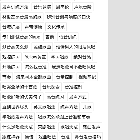
发声训练方法
音乐竞演
周杰伦
声乐音阶
林俊杰高音最高的歌
辨别音调与响度的口诀
音域扩展
声带健康
文化传承
专门测试音高的app
吉他
低音训练
测音高怎么测
民族歌曲
谁懂男人的眼泪原唱
戏腔练习
Yellow黄宣
学习唱歌
绝对音感
开嗓练习
怎么找音准
我想唱歌可不敢唱原唱
节奏
海来阿木全部歌曲
音量控制
视频笔记
唱哭全场的十首歌
音乐探索
音准控制
唱歌好听的优美句子
高音练习
发声方式
直到世界尽头
英文歌唱法
练声方法
儿歌
学唱歌发声方法
唱歌怎么能跟上音准和节奏
什么是唱歌天赋
京剧唱法
歌唱天赋
戏曲发声
跟练神器
简谱
戏曲唱法
音准
鼻音发音技巧