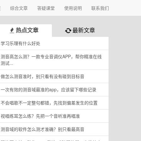
程
综合文章
答疑课堂
使用说明
联系我们
最新文章
热点文章
学习乐理有什么好处
测音高怎么测？一款专业音调仪APP，帮你精准在线
测试...
做怎么测音准时，别只看有没有碰到目标音
一次有效的测音域最准的app，应该留下哪些记录
不会唱歌不一定整句都错，先找到偏差发生的位置
视唱练耳怎么练？先把一个音听准再唱准
测音域的软件怎么测才准确？别只看最高音