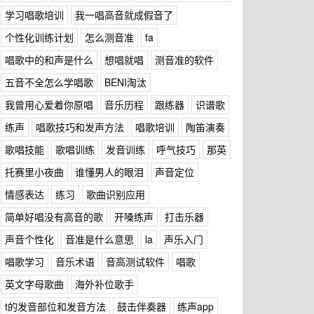
学习唱歌培训
我一唱高音就成假音了
个性化训练计划
怎么测音准
fa
唱歌中的和声是什么
想唱就唱
测音准的软件
五音不全怎么学唱歌
BENI淘汰
我曾用心爱着你原唱
音乐历程
跟练器
识谱歌
练声
唱歌技巧和发声方法
唱歌培训
陶笛演奏
歌唱技能
歌唱训练
发音训练
呼气技巧
那英
托赛里小夜曲
谁懂男人的眼泪
声音定位
情感表达
练习
歌曲识别应用
简单好唱没有高音的歌
开嗓练声
打击乐器
声音个性化
音准是什么意思
la
声乐入门
唱歌学习
音乐术语
音高测试软件
唱歌
英文字母歌曲
海外补位歌手
t的发音部位和发音方法
鼓击伴奏器
练声app