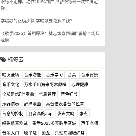
跟练不走神、动作100%到位 瓜驴跟练器一次性搞定
你...
学唱歌的正确步骤 学唱歌要花多少钱?
《歌手2025》首期爆冷：林志炫京剧唱腔震撼全场却
险遭...
标签云
唱哭全场
音乐潜能
音乐学习
音高
音乐背景
音乐文化
万水千山海来阿木原唱
心理健康
全部是c调伴奏曲
气息管理
音色细节
乐器演奏
必点歌曲
高音谱表各音的位置
气息的控制
测音高的app
发声共鸣
张杰
唱歌低音测试
歌手2025参赛歌手音域
声乐老师
音乐入门
嗓子哑
梁龙
乐理与视唱练耳