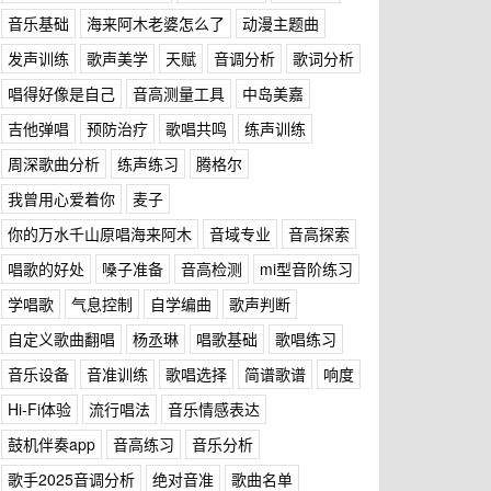
音乐基础
海来阿木老婆怎么了
动漫主题曲
发声训练
歌声美学
天赋
音调分析
歌词分析
唱得好像是自己
音高测量工具
中岛美嘉
吉他弹唱
预防治疗
歌唱共鸣
练声训练
周深歌曲分析
练声练习
腾格尔
我曾用心爱着你
麦子
你的万水千山原唱海来阿木
音域专业
音高探索
唱歌的好处
嗓子准备
音高检测
mi型音阶练习
学唱歌
气息控制
自学编曲
歌声判断
自定义歌曲翻唱
杨丞琳
唱歌基础
歌唱练习
音乐设备
音准训练
歌唱选择
简谱歌谱
响度
Hi-Fi体验
流行唱法
音乐情感表达
鼓机伴奏app
音高练习
音乐分析
歌手2025音调分析
绝对音准
歌曲名单