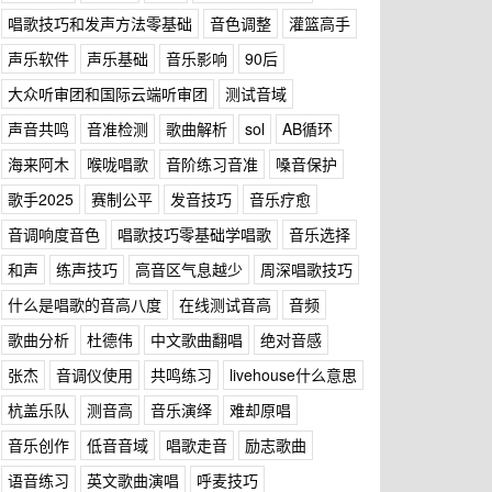
唱歌技巧和发声方法零基础
音色调整
灌篮高手
声乐软件
声乐基础
音乐影响
90后
大众听审团和国际云端听审团
测试音域
声音共鸣
音准检测
歌曲解析
sol
AB循环
海来阿木
喉咙唱歌
音阶练习音准
嗓音保护
歌手2025
赛制公平
发音技巧
音乐疗愈
音调响度音色
唱歌技巧零基础学唱歌
音乐选择
和声
练声技巧
高音区气息越少
周深唱歌技巧
什么是唱歌的音高八度
在线测试音高
音频
歌曲分析
杜德伟
中文歌曲翻唱
绝对音感
张杰
音调仪使用
共鸣练习
livehouse什么意思
杭盖乐队
测音高
音乐演绎
难却原唱
音乐创作
低音音域
唱歌走音
励志歌曲
语音练习
英文歌曲演唱
呼麦技巧