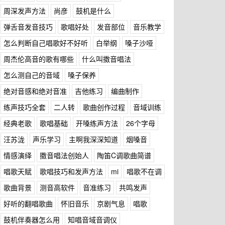
周深发声方法
尚彦
鼓机是什么
弹舌音发音技巧
歌唱好处
发音部位
音乐教学
怎么判断自己唱歌好不好听
白举纲
嗓子沙哑
周杰伦高音的歌有哪些
什么叫擞音唱法
怎么测自己的音域
嗓子保养
绝对音感和绝对音准
吉他练习
编曲制作
练声技巧全套
二人转
歌曲创作过程
音域训练
经典老歌
歌唱基础
开嗓练声方法
26个字母
汪苏泷
声乐学习
主啊我深深知道
烟嗓音
情感演绎
擞音唱法创始人
陶笛C调歌曲简谱
唱歌天赋
歌唱技巧和发声方法
mi
唱歌不在调
歌曲背景
测音高软件
音准练习
共鸣发声
好听的翻唱歌曲
怀旧音乐
京剧气息
唱歌
鼓机伴奏器怎么用
知唱音域音调仪