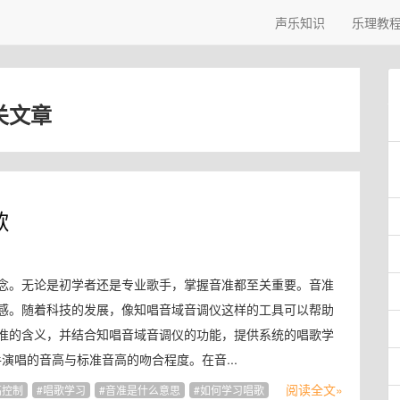
声乐知识
乐理教
关文章
歌
念。无论是初学者还是专业歌手，掌握音准都至关重要。音准
感。随着科技的发展，像知唱音域音调仪这样的工具可以帮助
准的含义，并结合知唱音域音调仪的功能，提供系统的唱歌学
歌手演唱的音高与标准音高的吻合程度。在音...
阅读全文»
高控制
唱歌学习
音准是什么意思
如何学习唱歌