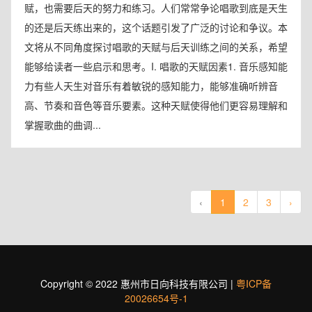
赋，也需要后天的努力和练习。人们常常争论唱歌到底是天生
的还是后天练出来的，这个话题引发了广泛的讨论和争议。本
文将从不同角度探讨唱歌的天赋与后天训练之间的关系，希望
能够给读者一些启示和思考。I. 唱歌的天赋因素1. 音乐感知能
力有些人天生对音乐有着敏锐的感知能力，能够准确听辨音
高、节奏和音色等音乐要素。这种天赋使得他们更容易理解和
掌握歌曲的曲调...
‹
1
2
3
›
Copyright © 2022 惠州市日向科技有限公司 |
粤ICP备
20026654号-1