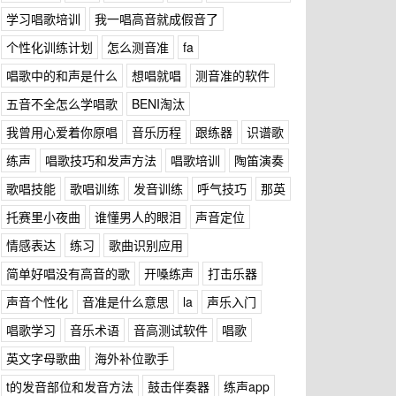
学习唱歌培训
我一唱高音就成假音了
个性化训练计划
怎么测音准
fa
唱歌中的和声是什么
想唱就唱
测音准的软件
五音不全怎么学唱歌
BENI淘汰
我曾用心爱着你原唱
音乐历程
跟练器
识谱歌
练声
唱歌技巧和发声方法
唱歌培训
陶笛演奏
歌唱技能
歌唱训练
发音训练
呼气技巧
那英
托赛里小夜曲
谁懂男人的眼泪
声音定位
情感表达
练习
歌曲识别应用
简单好唱没有高音的歌
开嗓练声
打击乐器
声音个性化
音准是什么意思
la
声乐入门
唱歌学习
音乐术语
音高测试软件
唱歌
英文字母歌曲
海外补位歌手
t的发音部位和发音方法
鼓击伴奏器
练声app