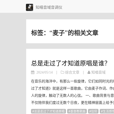
知唱音域音调仪
标签：“麦子”的相关文章
总是走过了才知道原唱是谁？
|
|
2024/05/14
综合文章
知唱音域
在音乐的海洋中，有那么一些旋律，它们如同时光的
过了才知道》就是这样一首歌曲，它由麦子作词、作曲
人的旋律，触动了无数人的心弦。 一、歌曲背景与
不仅陪伴我们度过无数个日夜，更在精神层面上给予我
总是走过了才知道原唱
基督教歌曲
信仰
生活感