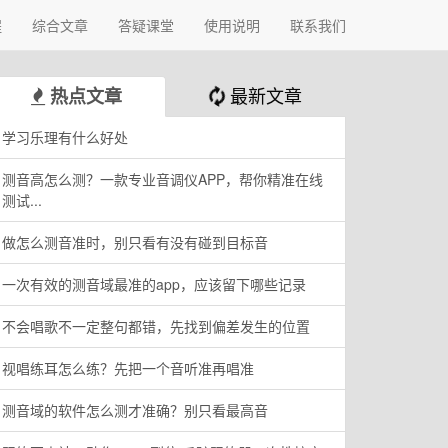
程
综合文章
答疑课堂
使用说明
联系我们
最新文章
热点文章
学习乐理有什么好处
测音高怎么测？一款专业音调仪APP，帮你精准在线
测试...
做怎么测音准时，别只看有没有碰到目标音
一次有效的测音域最准的app，应该留下哪些记录
不会唱歌不一定整句都错，先找到偏差发生的位置
视唱练耳怎么练？先把一个音听准再唱准
测音域的软件怎么测才准确？别只看最高音