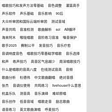
唱歌技巧和发声方法零基础
音色调整
灌篮高手
声乐软件
声乐基础
音乐影响
90后
大众听审团和国际云端听审团
测试音域
声音共鸣
音准检测
歌曲解析
sol
AB循环
海来阿木
喉咙唱歌
音阶练习音准
嗓音保护
歌手2025
赛制公平
发音技巧
音乐疗愈
音调响度音色
唱歌技巧零基础学唱歌
音乐选择
和声
练声技巧
高音区气息越少
周深唱歌技巧
什么是唱歌的音高八度
在线测试音高
音频
歌曲分析
杜德伟
中文歌曲翻唱
绝对音感
张杰
音调仪使用
共鸣练习
livehouse什么意思
杭盖乐队
测音高
音乐演绎
难却原唱
音乐创作
低音音域
唱歌走音
励志歌曲
语音练习
英文歌曲演唱
呼麦技巧