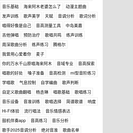
音乐基础
海来阿木老婆怎么了
动漫主题曲
发声训练
歌声美学
天赋
音调分析
歌词分析
唱得好像是自己
音高测量工具
中岛美嘉
吉他弹唱
预防治疗
歌唱共鸣
练声训练
周深歌曲分析
练声练习
腾格尔
我曾用心爱着你
麦子
你的万水千山原唱海来阿木
音域专业
音高探索
唱歌的好处
嗓子准备
音高检测
mi型音阶练习
学唱歌
气息控制
自学编曲
歌声判断
自定义歌曲翻唱
杨丞琳
唱歌基础
歌唱练习
音乐设备
音准训练
歌唱选择
简谱歌谱
响度
Hi-Fi体验
流行唱法
音乐情感表达
鼓机伴奏app
音高练习
音乐分析
歌手2025音调分析
绝对音准
歌曲名单