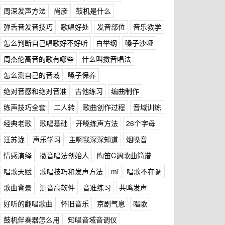
周深发声方法
尚彦
鼓机是什么
弹舌音发音技巧
歌唱好处
发音部位
音乐教学
怎么判断自己唱歌好不好听
白举纲
嗓子沙哑
周杰伦高音的歌有哪些
什么叫擞音唱法
怎么测自己的音域
嗓子保养
绝对音感和绝对音准
吉他练习
编曲制作
练声技巧全套
二人转
歌曲创作过程
音域训练
经典老歌
歌唱基础
开嗓练声方法
26个字母
汪苏泷
声乐学习
主啊我深深知道
烟嗓音
情感演绎
擞音唱法创始人
陶笛C调歌曲简谱
唱歌天赋
歌唱技巧和发声方法
mi
唱歌不在调
歌曲背景
测音高软件
音准练习
共鸣发声
好听的翻唱歌曲
怀旧音乐
京剧气息
唱歌
鼓机伴奏器怎么用
知唱音域音调仪