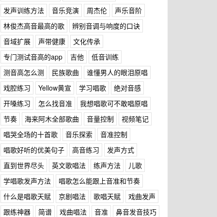
发声训练方法
音乐竞演
周杰伦
声乐音阶
林俊杰高音最高的歌
辨别音调与响度的口诀
音域扩展
声带健康
文化传承
专门测试音高的app
吉他
低音训练
测音高怎么测
民族歌曲
谁懂男人的眼泪原唱
戏腔练习
Yellow黄宣
学习唱歌
绝对音感
开嗓练习
怎么找音准
我想唱歌可不敢唱原唱
节奏
海来阿木全部歌曲
音量控制
视频笔记
唱哭全场的十首歌
音乐探索
音准控制
唱歌好听的优美句子
高音练习
发声方式
直到世界尽头
英文歌唱法
练声方法
儿歌
学唱歌发声方法
唱歌怎么能跟上音准和节奏
什么是唱歌天赋
京剧唱法
歌唱天赋
戏曲发声
跟练神器
简谱
戏曲唱法
音准
鼻音发音技巧