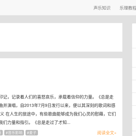
声乐知识
乐理教
印记，记录着人们的喜怒哀乐，承载着信仰的力量。《总是走
并演唱，自2013年7月9日发行以来，便以其深刻的歌词和感
意义 在人生的旅途中，有些歌曲能够成为我们心灵的慰藉，它们
们力量和指引。《总是走过了才知...
阅读全文»
悟
音乐影响
麦子