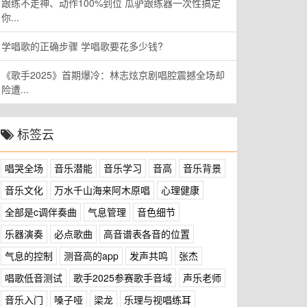
跟练不走神、动作100%到位 瓜驴跟练器一次性搞定
你...
学唱歌的正确步骤 学唱歌要花多少钱?
《歌手2025》首期爆冷：林志炫京剧唱腔震撼全场却
险遭...
标签云
唱哭全场
音乐潜能
音乐学习
音高
音乐背景
音乐文化
万水千山海来阿木原唱
心理健康
全部是c调伴奏曲
气息管理
音色细节
乐器演奏
必点歌曲
高音谱表各音的位置
气息的控制
测音高的app
发声共鸣
张杰
唱歌低音测试
歌手2025参赛歌手音域
声乐老师
音乐入门
嗓子哑
梁龙
乐理与视唱练耳