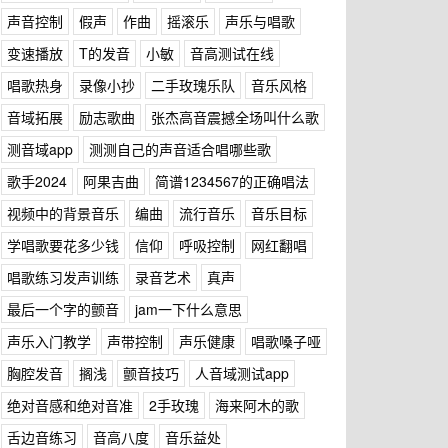
声音控制
假声
作曲
摇滚乐
声乐与唱歌
变速播放
T的发音
小敏
音高测试在线
唱歌热身
录像小抄
二手玫瑰乐队
音乐风格
音域拓展
励志歌曲
张杰高音震撼全场叫什么歌
测音域app
测测自己的声音适合唱哪些歌
歌手2024
阿果吉曲
简谱1234567的正确唱法
视频中的背景音乐
编曲
流行音乐
音乐目标
学唱歌要花多少钱
信仰
呼吸控制
网红翻唱
唱歌练习发声训练
录音艺术
真声
最后一个字的颤音
jam一下什么意思
声乐入门教学
声带控制
声乐健康
唱歌嗓子哑
胸腔发音
搁浅
颤音技巧
人音域测试app
绝对音感和绝对音准
2手玫瑰
海来阿木的歌
舌边音练习
音高八度
音乐益处