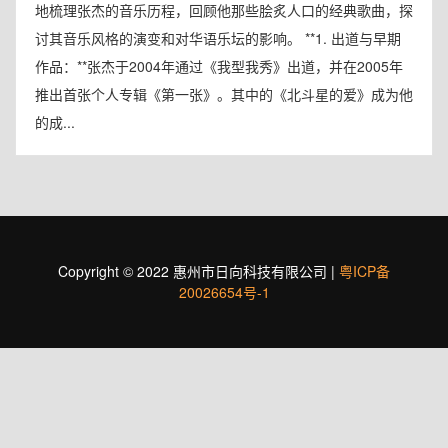
地梳理张杰的音乐历程，回顾他那些脍炙人口的经典歌曲，探
讨其音乐风格的演变和对华语乐坛的影响。 **1. 出道与早期
作品：**张杰于2004年通过《我型我秀》出道，并在2005年
推出首张个人专辑《第一张》。其中的《北斗星的爱》成为他
的成...
Copyright © 2022 惠州市日向科技有限公司 |
粤ICP备
20026654号-1