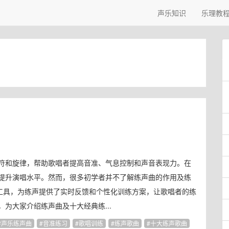
声乐知识
乐理教
符和旋律，帮助歌唱者提高音准、气息控制和声音表现力。在
提升演唱水平。然而，很多初学者并不了解练声曲的作用及练
能工具，为练声提供了实时反馈和个性化训练方案，让歌唱者的练
为大家介绍练声曲及十大经典练...
声乐练声曲
音准练习
歌唱训练
练声歌曲
十大练声歌曲