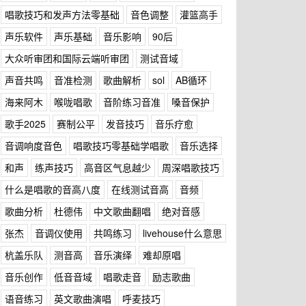
唱歌技巧和发声方法零基础
音色调整
灌篮高手
声乐软件
声乐基础
音乐影响
90后
大众听审团和国际云端听审团
测试音域
声音共鸣
音准检测
歌曲解析
sol
AB循环
海来阿木
喉咙唱歌
音阶练习音准
嗓音保护
歌手2025
赛制公平
发音技巧
音乐疗愈
音调响度音色
唱歌技巧零基础学唱歌
音乐选择
和声
练声技巧
高音区气息越少
周深唱歌技巧
什么是唱歌的音高八度
在线测试音高
音频
歌曲分析
杜德伟
中文歌曲翻唱
绝对音感
张杰
音调仪使用
共鸣练习
livehouse什么意思
杭盖乐队
测音高
音乐演绎
难却原唱
音乐创作
低音音域
唱歌走音
励志歌曲
语音练习
英文歌曲演唱
呼麦技巧