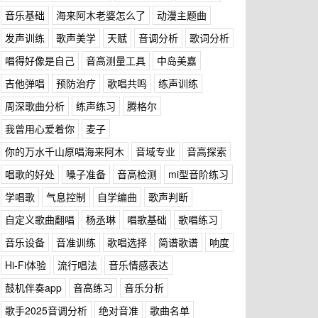
音乐基础
海来阿木老婆怎么了
动漫主题曲
发声训练
歌声美学
天赋
音调分析
歌词分析
唱得好像是自己
音高测量工具
中岛美嘉
吉他弹唱
预防治疗
歌唱共鸣
练声训练
周深歌曲分析
练声练习
腾格尔
我曾用心爱着你
麦子
你的万水千山原唱海来阿木
音域专业
音高探索
唱歌的好处
嗓子准备
音高检测
mi型音阶练习
学唱歌
气息控制
自学编曲
歌声判断
自定义歌曲翻唱
杨丞琳
唱歌基础
歌唱练习
音乐设备
音准训练
歌唱选择
简谱歌谱
响度
Hi-Fi体验
流行唱法
音乐情感表达
鼓机伴奏app
音高练习
音乐分析
歌手2025音调分析
绝对音准
歌曲名单