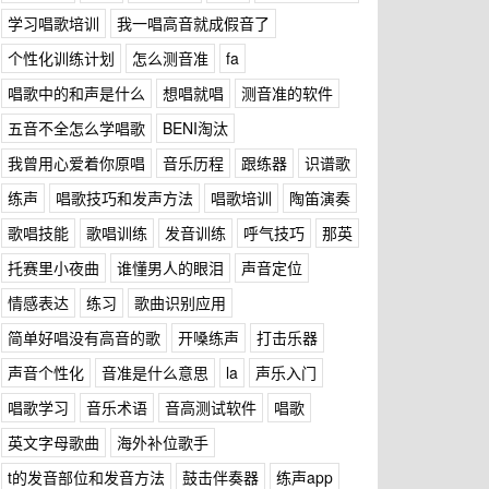
学习唱歌培训
我一唱高音就成假音了
个性化训练计划
怎么测音准
fa
唱歌中的和声是什么
想唱就唱
测音准的软件
五音不全怎么学唱歌
BENI淘汰
我曾用心爱着你原唱
音乐历程
跟练器
识谱歌
练声
唱歌技巧和发声方法
唱歌培训
陶笛演奏
歌唱技能
歌唱训练
发音训练
呼气技巧
那英
托赛里小夜曲
谁懂男人的眼泪
声音定位
情感表达
练习
歌曲识别应用
简单好唱没有高音的歌
开嗓练声
打击乐器
声音个性化
音准是什么意思
la
声乐入门
唱歌学习
音乐术语
音高测试软件
唱歌
英文字母歌曲
海外补位歌手
t的发音部位和发音方法
鼓击伴奏器
练声app