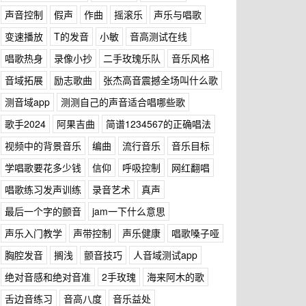
声音控制
假声
作曲
摇滚乐
声乐与唱歌
变速播放
T的发音
小敏
音高测试在线
唱歌热身
录像小抄
二手玫瑰乐队
音乐风格
音域拓展
励志歌曲
张杰高音震撼全场叫什么歌
测音域app
测测自己的声音适合唱哪些歌
歌手2024
阿果吉曲
简谱1234567的正确唱法
视频中的背景音乐
编曲
流行音乐
音乐目标
学唱歌要花多少钱
信仰
呼吸控制
网红翻唱
唱歌练习发声训练
录音艺术
真声
最后一个字的颤音
jam一下什么意思
声乐入门教学
声带控制
声乐健康
唱歌嗓子哑
胸腔发音
搁浅
颤音技巧
人音域测试app
绝对音感和绝对音准
2手玫瑰
海来阿木的歌
舌边音练习
音高八度
音乐益处