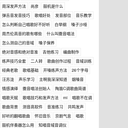
周深发声方法
尚彦
鼓机是什么
弹舌音发音技巧
歌唱好处
发音部位
音乐教学
怎么判断自己唱歌好不好听
白举纲
嗓子沙哑
周杰伦高音的歌有哪些
什么叫擞音唱法
怎么测自己的音域
嗓子保养
绝对音感和绝对音准
吉他练习
编曲制作
练声技巧全套
二人转
歌曲创作过程
音域训练
经典老歌
歌唱基础
开嗓练声方法
26个字母
汪苏泷
声乐学习
主啊我深深知道
烟嗓音
情感演绎
擞音唱法创始人
陶笛C调歌曲简谱
唱歌天赋
歌唱技巧和发声方法
mi
唱歌不在调
歌曲背景
测音高软件
音准练习
共鸣发声
好听的翻唱歌曲
怀旧音乐
京剧气息
唱歌
鼓机伴奏器怎么用
知唱音域音调仪