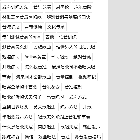
发声训练方法
音乐竞演
周杰伦
声乐音阶
林俊杰高音最高的歌
辨别音调与响度的口诀
音域扩展
声带健康
文化传承
专门测试音高的app
吉他
低音训练
测音高怎么测
民族歌曲
谁懂男人的眼泪原唱
戏腔练习
Yellow黄宣
学习唱歌
绝对音感
开嗓练习
怎么找音准
我想唱歌可不敢唱原唱
节奏
海来阿木全部歌曲
音量控制
视频笔记
唱哭全场的十首歌
音乐探索
音准控制
唱歌好听的优美句子
高音练习
发声方式
直到世界尽头
英文歌唱法
练声方法
儿歌
学唱歌发声方法
唱歌怎么能跟上音准和节奏
什么是唱歌天赋
京剧唱法
歌唱天赋
戏曲发声
跟练神器
简谱
戏曲唱法
音准
鼻音发音技巧