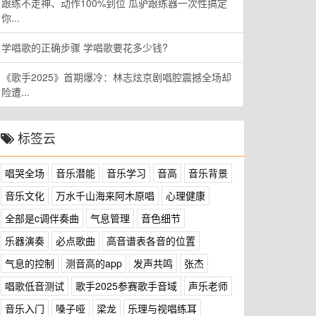
跟练不走神、动作100%到位 瓜驴跟练器一次性搞定
你...
学唱歌的正确步骤 学唱歌要花多少钱?
《歌手2025》首期爆冷：林志炫京剧唱腔震撼全场却
险遭...
标签云
唱哭全场
音乐潜能
音乐学习
音高
音乐背景
音乐文化
万水千山海来阿木原唱
心理健康
全部是c调伴奏曲
气息管理
音色细节
乐器演奏
必点歌曲
高音谱表各音的位置
气息的控制
测音高的app
发声共鸣
张杰
唱歌低音测试
歌手2025参赛歌手音域
声乐老师
音乐入门
嗓子哑
梁龙
乐理与视唱练耳