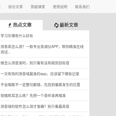
程
综合文章
答疑课堂
使用说明
联系我们
最新文章
热点文章
学习乐理有什么好处
测音高怎么测？一款专业音调仪APP，帮你精准在线
测试...
做怎么测音准时，别只看有没有碰到目标音
一次有效的测音域最准的app，应该留下哪些记录
不会唱歌不一定整句都错，先找到偏差发生的位置
视唱练耳怎么练？先把一个音听准再唱准
测音域的软件怎么测才准确？别只看最高音