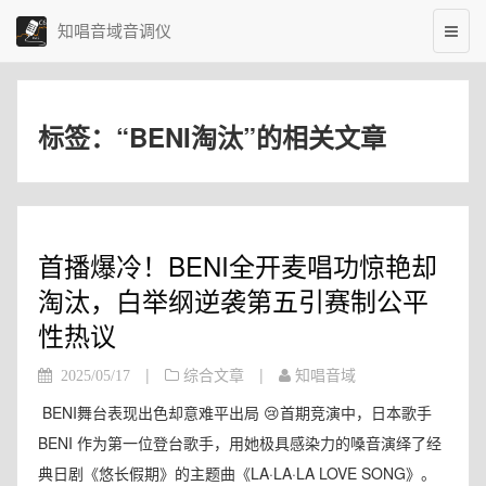
知唱音域音调仪
标签：“BENI淘汰”的相关文章
首播爆冷！BENI全开麦唱功惊艳却
淘汰，白举纲逆袭第五引赛制公平
性热议
|
|
2025/05/17
综合文章
知唱音域
BENI舞台表现出色却意难平出局 😢首期竞演中，日本歌手
BENI 作为第一位登台歌手，用她极具感染力的嗓音演绎了经
典日剧《悠长假期》的主题曲《LA·LA·LA LOVE SONG》。