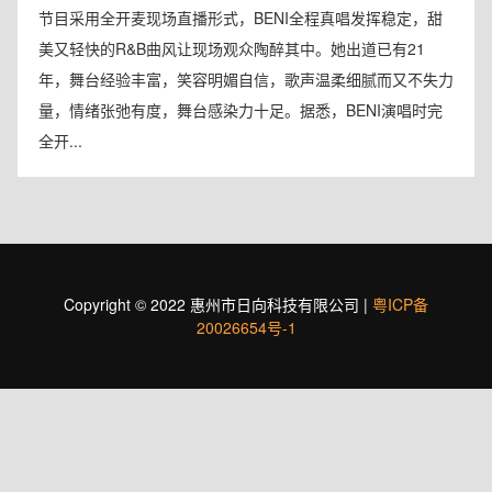
节目采用全开麦现场直播形式，BENI全程真唱发挥稳定，甜
美又轻快的R&B曲风让现场观众陶醉其中。她出道已有21
年，舞台经验丰富，笑容明媚自信，歌声温柔细腻而又不失力
量，情绪张弛有度，舞台感染力十足。据悉，BENI演唱时完
全开...
Copyright © 2022 惠州市日向科技有限公司 |
粤ICP备
20026654号-1