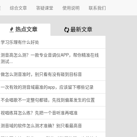
程
综合文章
答疑课堂
使用说明
联系我们
最新文章
热点文章
学习乐理有什么好处
测音高怎么测？一款专业音调仪APP，帮你精准在线
测试...
做怎么测音准时，别只看有没有碰到目标音
一次有效的测音域最准的app，应该留下哪些记录
不会唱歌不一定整句都错，先找到偏差发生的位置
视唱练耳怎么练？先把一个音听准再唱准
测音域的软件怎么测才准确？别只看最高音