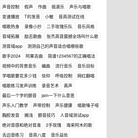
声音控制
假声
作曲
摇滚乐
声乐与唱歌
变速播放
T的发音
小敏
音高测试在线
唱歌热身
录像小抄
二手玫瑰乐队
音乐风格
音域拓展
励志歌曲
张杰高音震撼全场叫什么歌
测音域app
测测自己的声音适合唱哪些歌
歌手2024
阿果吉曲
简谱1234567的正确唱法
视频中的背景音乐
编曲
流行音乐
音乐目标
学唱歌要花多少钱
信仰
呼吸控制
网红翻唱
唱歌练习发声训练
录音艺术
真声
最后一个字的颤音
jam一下什么意思
声乐入门教学
声带控制
声乐健康
唱歌嗓子哑
胸腔发音
搁浅
颤音技巧
人音域测试app
绝对音感和绝对音准
2手玫瑰
海来阿木的歌
舌边音练习
音高八度
音乐益处