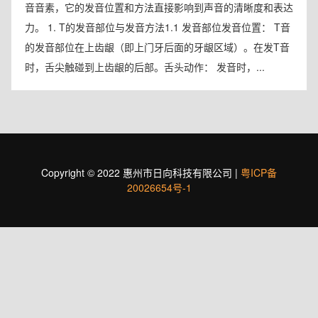
音音素，它的发音位置和方法直接影响到声音的清晰度和表达
力。 1. T的发音部位与发音方法1.1 发音部位发音位置： T音
的发音部位在上齿龈（即上门牙后面的牙龈区域）。在发T音
时，舌尖触碰到上齿龈的后部。舌头动作： 发音时，...
Copyright © 2022 惠州市日向科技有限公司 |
粤ICP备
20026654号-1