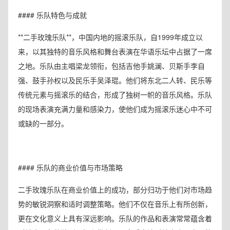
#### 乐队特色与成就
**二手玫瑰乐队**，中国内地的摇滚乐队，自1999年成立以
来，以其独特的音乐风格和舞台表演在华语乐坛中占据了一席
之地。乐队由主唱梁龙领衔，包括吉他手姚澜、贝斯手李自
强、鼓手孙权以及民乐手吴泽琨。他们将东北二人转、民乐等
传统元素与摇滚乐的结合，形成了独树一帜的音乐风格。乐队
的现场表演充满力量和感染力，使他们成为摇滚乐迷心中不可
或缺的一部分。
#### 乐队的商业价值与市场策略
二手玫瑰乐队在商业价值上的成功，部分归功于他们对市场趋
势的敏锐洞察和适时调整策略。他们不仅在音乐上有所创新，
更在文化意义上具有深远影响。乐队的作品和表演常常蕴含着