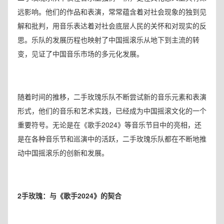
远影响。他们的作品和表演，常常蕴含着对社会现象的独到见
解和批判，用音乐表达着对社会底层人民的关怀和对现实的反
思。乐队的发展历程也映射了中国摇滚乐从地下到主流的转
变，见证了中国音乐市场的多元化发展。
随着时间的推移，二手玫瑰乐队不断尝试新的音乐元素和表演
形式，他们的音乐和艺术实践，已经成为中国摇滚文化的一个
重要符号。无论是在《歌手2024》等音乐节目中的亮相，还
是在各种音乐节和巡演中的活跃，二手玫瑰乐队都在不断地推
动中国摇滚乐的创新和发展。
2手玫瑰
：与《歌手2024》的契合