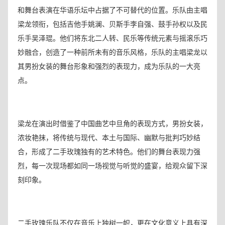
和舞台表演在华语乐坛中占据了不可替代的位置。乐队由主唱
梁龙领衔，包括吉他手姚澜、贝斯手李自强、鼓手孙权以及民
乐手吴泽琨。他们将东北二人转、民乐等传统元素与摇滚乐巧
妙融合，创造了一种前所未有的音乐风格，乐队的主唱梁龙以
其男扮女装的舞台形象和强烈的表现力，成为乐队的一大亮
点。
梁龙在演出时借鉴了中国曲艺中旦角的表现方式，男扮女装，
浓妆艳抹，将传统与现代、本土与国际、幽默与批判巧妙结
合，形成了二手玫瑰独有的艺术特色。他们的舞台表现力强
烈，每一次现场都如同一场视觉与听觉的盛宴，给观众留下深
刻印象。
二手玫瑰乐队不仅在音乐上独树一帜，更在文化意义上具有深